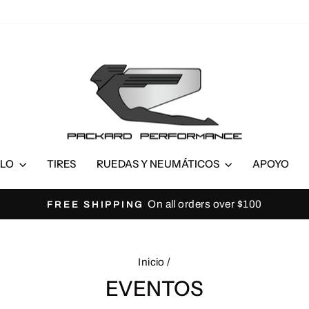
ULO
TIRES
RUEDAS Y NEUMÁTICOS
APOYO
On all orders over $100
FREE SHIPPING
diapositivas
pausa
Inicio
/
EVENTOS