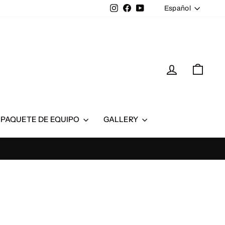
IDIOMA
Instagram
Facebook
YouTube
Español
INGRESAR
CARR
PAQUETE DE EQUIPO
GALLERY