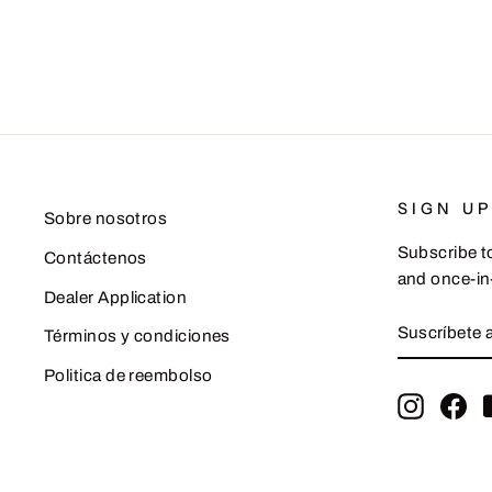
SIGN U
Sobre nosotros
Subscribe to
Contáctenos
and once-in-
Dealer Application
SUSCRÍB
SUSCRIB
Términos y condiciones
A
NUESTRA
Politica de reembolso
LISTA
DE
Instagr
Fa
CORREO