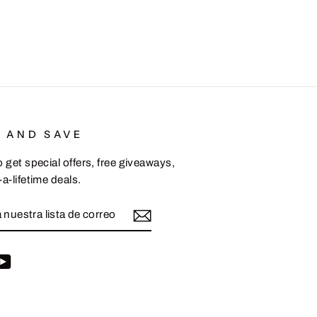
P AND SAVE
 get special offers, free giveaways,
a-lifetime deals.
ETE
IR
am
cebook
YouTube