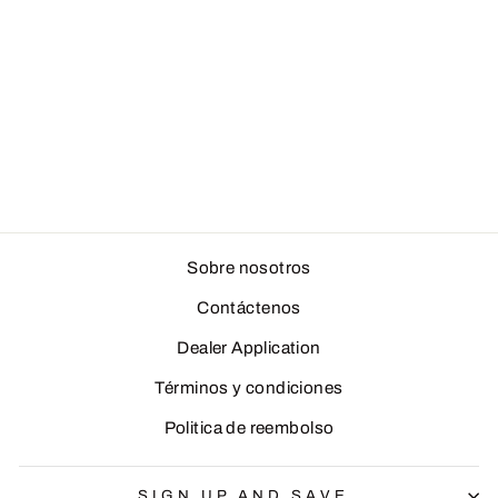
Logotipo bordado en
rosa/blanco con visera
plana SnapBack
$ 25.00
Sobre nosotros
Contáctenos
Dealer Application
Términos y condiciones
Politica de reembolso
SIGN UP AND SAVE