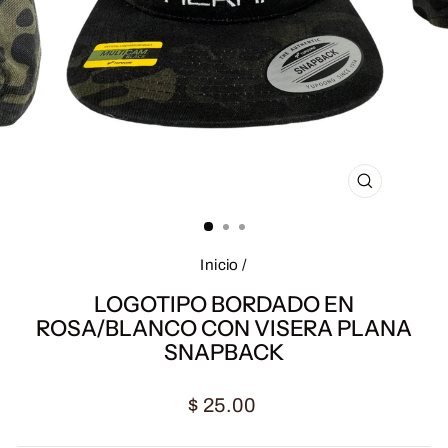
CERRAR
(ESC)
Inicio
/
LOGOTIPO BORDADO EN
ROSA/BLANCO CON VISERA PLANA
SNAPBACK
Precio
$ 25.00
habitual