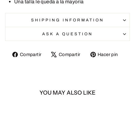
Una talla le queda a la mayoría
SHIPPING INFORMATION
ASK A QUESTION
Compartir
Tuitear
Pinea
Compartir
Compartir
Hacer pin
en
en
en
Facebook
X
Pinte
YOU MAY ALSO LIKE
Agotado